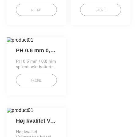
kabel
internt elektronisk
Brugerdefineret 20
udstyr ledninger
MERE
MERE
pin stik LVDS kabel
Loom kabel Flad
til LCD-panel med
bånd Jumper Wire
Ha
PH 0,6 mm 0,8 mm spikes sele batteri kabel kobber tråd (osega007)
PH 0,6 mm / 0,8 mm
spiked sele batteri
kabel kobbertråd
MERE
Høj kvalitet Volkswagen lydsele (osega0001)
Høj kvalitet