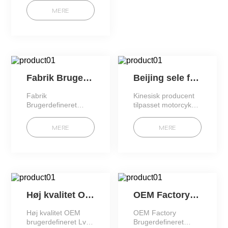
industrielt udstyr
MERE
datalinje elektronisk
3
Fabrik Brugerdefineret LVDS ledningsnet Kabelsamling mandlige til mandlige 1 punkt 2 adapter datalin
Beijing sele forarbejdning motorcykel kontrolkabel motorcykel sele (osega0003)
Fabrik
Kinesisk producent
Brugerdefineret
tilpasset motorcykel
LVDS ledningsnet
kontrolkabel og
Kabelsamling
motorcykel sele
MERE
MERE
mandlige til
mandlige 1 punkt 2
adapter datalin
Høj kvalitet OEM brugerdefineret Lvds kabel Brugerdefineret 20 pin stik LVDS kabel til LCD-panel med
OEM Factory Brugerdefineret internt elektronisk udstyr ledninger Loom kabel Flad bånd Jumper Wire Ha
Høj kvalitet OEM
OEM Factory
brugerdefineret Lvds
Brugerdefineret