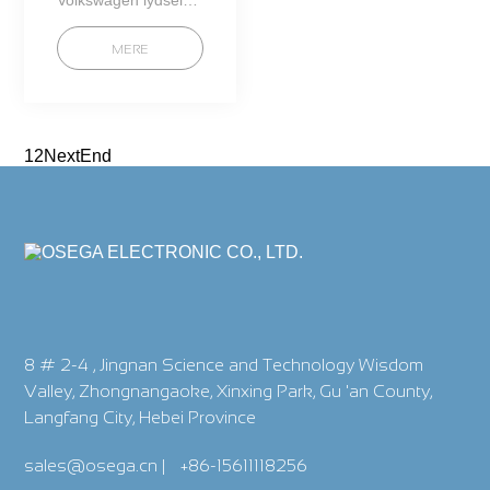
Volkswagen lydsele
(osega0001)
MERE
1
2
Next
End
8 # 2-4 , Jingnan Science and Technology Wisdom
Valley, Zhongnangaoke, Xinxing Park, Gu 'an County,
Langfang City, Hebei Province
sales@osega.cn
|
+86-15611118256