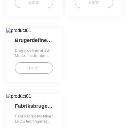
Brugerdefineret
lvds kabel 10pin til
MERE
MERE
produktion Alle
20 pin 10p 20p 30p
former for
til lcd d
Brugerdefineret
kabel
Brugerdefineret JST Molex TE Jumper Wire Harness og Cable Assembly Producent (OSEGA1271)
Brugerdefineret JST
Molex TE Jumper
Wire Harness og
Cable Assembly
MERE
Producent
(OSEGA1271)
Fabriksbrugerdefineret LVDS ledningsnet Kabelsamling stik industrielt udstyr datalinje elektronisk 3
Fabriksbrugerdefineret
LVDS ledningsnet
Kabelsamling stik