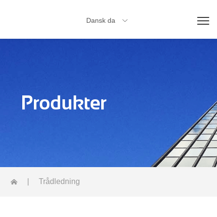
Dansk da

Produkter
|
Trådledning