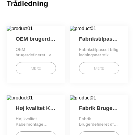
Trådledning
OEM brugerdefineret Lvds kabel 30Pin han til kvindelig I-PEX 20346 LCD LVDS kabel sele
Fabrikstilpasset billig ledningsnet stik industrielt udstyr datalinje elektronisk lcd lvds kabel (os
OEM
Fabrikstilpasset billig
brugerdefineret Lvds
ledningsnet stik
kabel 30Pin han til
industrielt udstyr
kvindelig I-PEX
datalinje elektronisk
MERE
MERE
20346 LCD LVDS
lcd lvds kabel
kabel sele
Høj kvalitet Kabelmontage Producent Brugerdefineret produktion Alle former for Brugerdefineret kabel
Fabrik Brugerdefineret df14 til df14 laptop coaxia lvds kabel 10pin til 20 pin 10p 20p 30p til lcd d
Høj kvalitet
Fabrik
Kabelmontage
Brugerdefineret df14
Producent
til df14 laptop coaxia